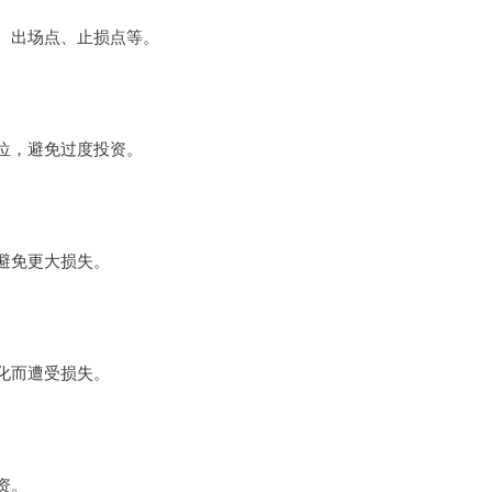
、出场点、止损点等。
位，避免过度投资。
避免更大损失。
化而遭受损失。
资。