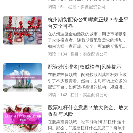
的资金灵活性，但同时也伴随着更高的风
阅读：
51
栏目：
实盘配资公司
险。本文将....
杭州期货配资公司哪家正规？专业平
台安全可靠
在杭州这座金融活跃的城市，期货市场吸引
了众多投资者。随着期货配资需求的增加，
如何选择一家正规、安全、可靠的期货配资
公司，成为许多投资者关注的焦点。面对市
阅读：
134
栏目：
实盘配资公司
场上琳琅....
配资炒股排名|权威榜单|风险提示
在股票投资领域，配资炒股因其杠杆效应吸
引了不少投资者。然而，面对市场上众多的
配资平台，如何选择靠谱的机构、规避潜在
风险，成为投资者最关心的问题。本文基于
阅读：
143
栏目：
实盘配资公司
行业数据....
股票杠杆什么意思？放大资金、放大
收益与风险
在股票投资领域，经常能听到“加杠杆”这个
词。那么，**股票杠杆什么意思**？简单来