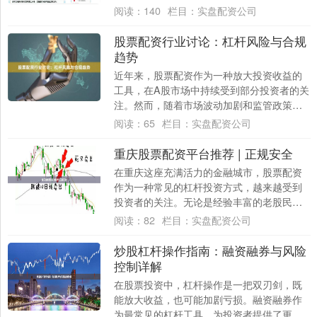
杆资金放大投资本金，从而在股市中获得更
阅读：
140
栏目：
实盘配资公司
高的收益....
股票配资行业讨论：杠杆风险与合规
趋势
近年来，股票配资作为一种放大投资收益的
工具，在A股市场中持续受到部分投资者的关
注。然而，随着市场波动加剧和监管政策趋
严，配资行业的生态正在发生深刻变化。本
阅读：
65
栏目：
实盘配资公司
文将从....
重庆股票配资平台推荐 | 正规安全
在重庆这座充满活力的金融城市，股票配资
作为一种常见的杠杆投资方式，越来越受到
投资者的关注。无论是经验丰富的老股民，
还是刚刚入市的新手，选择一家正规、安全
阅读：
82
栏目：
实盘配资公司
的配资平....
炒股杠杆操作指南：融资融券与风险
控制详解
在股票投资中，杠杆操作是一把双刃剑，既
能放大收益，也可能加剧亏损。融资融券作
为最常见的杠杆工具，为投资者提供了更多