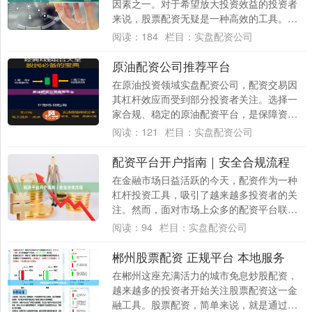
因素之一。对于希望放大投资效益的投资者
来说，股票配资无疑是一种高效的工具。然
而，面对市场上众多的配资平台实盘配资公
阅读：
184
栏目：
实盘配资公司
司，如何....
原油配资公司推荐平台
在原油投资领域实盘配资公司，配资交易因
其杠杆效应而受到部分投资者关注。选择一
家合规、稳定的原油配资平台，是保障资金
安全和交易体验的前提。本文将从行业现
阅读：
121
栏目：
实盘配资公司
状、平台筛....
配资平台开户指南｜安全合规流程
在金融市场日益活跃的今天，配资作为一种
杠杆投资工具，吸引了越来越多投资者的关
注。然而，面对市场上众多的配资平台联华
配资，如何选择安全合规的平台并顺利完成
阅读：
94
栏目：
实盘配资公司
开户，成....
郴州股票配资 正规平台 本地服务
在郴州这座充满活力的城市免息炒股配资，
越来越多的投资者开始关注股票配资这一金
融工具。股票配资，简单来说，就是通过杠