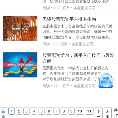
说，股票杠杆就是投资者通过借钱或使用金
融工具，用较少的本金撬动更大资金进行交
阅读：
197
栏目：
实盘配资公司
易....
无锡股票配资平台排名指南
在股市投资中，资金往往是制约收益的关键
因素。对于无锡的投资者来说，选择一个靠
谱的股票配资平台，不仅能放大收益免息炒
股配资，更能规避不必要的风险。然而，面
阅读：
70
栏目：
实盘配资公司
对市场上....
股票配资学习：新手入门技巧与风险
详解
股票配资作为一种放大资金杠杆的投资方
式，近年来吸引了越来越多投资者的目光。
对于刚刚接触配资的新手来说，了解其运作
原理、掌握入门技巧并认清潜在风险，是参
阅读：
171
栏目：
实盘配资公司
与这一市场....
共
首
1
2
3
4
5
6
7
8
9
10
11
下
末
1
页
一
页