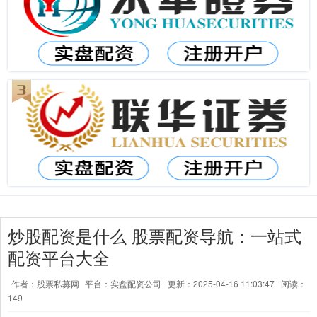
炒股配资是什么 股票配资导航：一站式
配资平台大全
作者：股票私募网
平台：实盘配资公司
更新：2025-04-16 11:03:47
阅读：
149