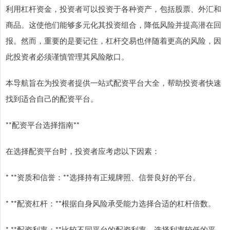
利用杠杆资金，投资者可以投资于各种资产，包括股票、外汇和
商品。这使他们能够多元化其投资组合，降低风险并提高潜在回
报。然而，重要的是要记住，杠杆交易也伴随着更高的风险，因
此投资者必须谨慎管理其风险敞口。
本导航旨在为投资者提供一站式配资平台大全，帮助投资者快速
找到适合自己的配资平台。
**配资平台选择指南**
在选择配资平台时，投资者应考虑以下因素：
* **资质和信誉：**选择持有正规牌照、信誉良好的平台。
* **配资杠杆：**根据自身风险承受能力选择合适的杠杆倍数。
* **配资利率：**比较不同平台的配资利率，选择利率较低的平