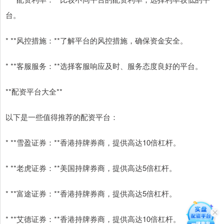
台。
* **风控措施：**了解平台的风控措施，确保资金安全。
* **客服服务：**选择客服响应及时、服务态度良好的平台。
**配资平台大全**
以下是一些值得推荐的配资平台：
* **雪盈证券：**香港持牌券商，提供高达10倍杠杆。
* **老虎证券：**美国持牌券商，提供高达5倍杠杆。
* **富途证券：**香港持牌券商，提供高达5倍杠杆。
* **艾德证券：**香港持牌券商，提供高达10倍杠杆。