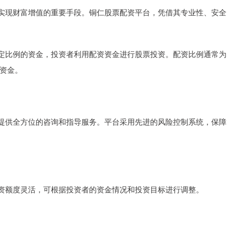
实现财富增值的重要手段。铜仁股票配资平台，凭借其专业性、安全
定比例的资金，投资者利用配资资金进行股票投资。配资比例通常为
资资金。
提供全方位的咨询和指导服务。平台采用先进的风险控制系统，保障
资额度灵活，可根据投资者的资金情况和投资目标进行调整。