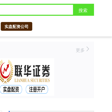
搜索
实盘配资公司
更多