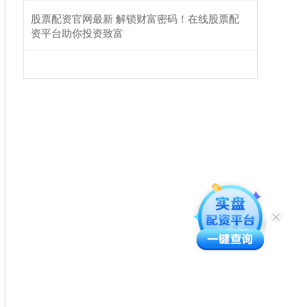
股票配资官网最新 解锁财富密码！在线股票配
资平台助你投资致富