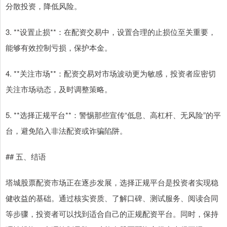
分散投资，降低风险。
3. **设置止损**：在配资交易中，设置合理的止损位至关重要，
能够有效控制亏损，保护本金。
4. **关注市场**：配资交易对市场波动更为敏感，投资者应密切
关注市场动态，及时调整策略。
5. **选择正规平台**：警惕那些宣传“低息、高杠杆、无风险”的平
台，避免陷入非法配资或诈骗陷阱。
## 五、结语
塔城股票配资市场正在逐步发展，选择正规平台是投资者实现稳
健收益的基础。通过核实资质、了解口碑、测试服务、阅读合同
等步骤，投资者可以找到适合自己的正规配资平台。同时，保持