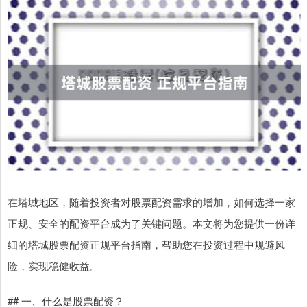
在塔城地区，随着投资者对股票配资需求的增加，如何选择一家
正规、安全的配资平台成为了关键问题。本文将为您提供一份详
细的塔城股票配资正规平台指南，帮助您在投资过程中规避风
险，实现稳健收益。
## 一、什么是股票配资？