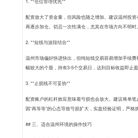
1. **仓位管理优先**
配资放大了资金量，但风险也随之增加。建议温州投资者
再逐步加仓。切忌一次性满仓，尤其在市场方向不明时
2. **短线与波段结合**
温州市场偏好快进快出，但纯短线交易容易增加手续费和
幅较大的个股，持有3-5个交易日，达到目标收益即止
3. **止损线不可妥协**
配资账户的杠杆效应意味着亏损也会放大。建议将单笔止
因“再等等”的心态导致亏损扩大，实盘经验证明，严格
## 三、适合温州环境的操作技巧