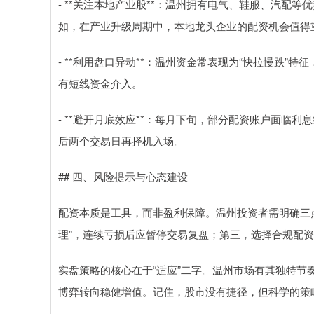
- **关注本地产业股**：温州拥有电气、鞋服、汽配
如，在产业升级周期中，本地龙头企业的配资机会值得
- **利用盘口异动**：温州资金常表现为“快拉慢跌”
有短线资金介入。
- **避开月底效应**：每月下旬，部分配资账户面临
后两个交易日再择机入场。
## 四、风险提示与心态建设
配资本质是工具，而非盈利保障。温州投资者需明确三点
理”，连续亏损后应暂停交易复盘；第三，选择合规配
实盘策略的核心在于“适应”二字。温州市场有其独特
博弈转向稳健增值。记住，股市没有捷径，但科学的策