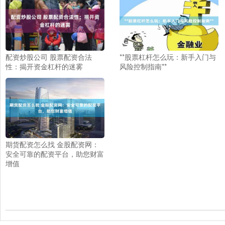
配资炒股公司 股票配资合法
**股票杠杆怎么玩：新手入门与
性：揭开资金杠杆的迷雾
风险控制指南**
期货配资怎么找 金股配资网：
安全可靠的配资平台，助您财富
增值