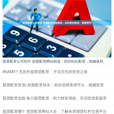
股票配资公司软件 炒股配资网站精选：助你轻松配资，稳健获利
#NAME? 无息外盘期货配资：开启无负担投资之旅
股票配资首选| 炒股配资排名：助你选择靠谱平台，稳健投资
股票配资选股 银川股票配资：助力财富增值，开启投资新篇章
股票配资哪个 期货配资网站大全：了解各类期货杠杆交易平台