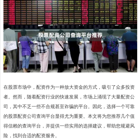
在股票市场中，配资作为一种放大资金的方式，吸引了众多投资
者。然而，随着配资行业的快速发展，市场上涌现了大量配资公
司，其中不乏一些不合规甚至诈骗的平台。因此，选择一个可靠
的股票配资公司查询平台显得尤为重要。本文将为您推荐几个值
得信赖的查询平台，并提供一些实用的选择建议，帮助您规避风
险，找到合适的配资服务。