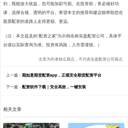
剑，既能放大收益，也可能加剧亏损。在投资前，务必做好功
课，选择合规、透明的平台。希望本文的推荐和建议能帮助您在
股票配资的道路上走得更稳、更远。
（注：本文提及的“配资之家”为示例名称实盘配资公司，具体平
台请以实际查询为准。投资有风险，入市需谨慎。）
文章为作者独立观点，不代表实盘配资公司观点
上一篇：
期如意期货配资app，正规安全期货配资平台
下一篇：
配资软件下载｜安全高效，一键安装
相关文章