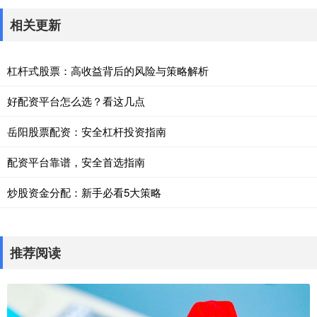
相关更新
杠杆式股票：高收益背后的风险与策略解析
好配资平台怎么选？看这几点
岳阳股票配资：安全杠杆投资指南
配资平台靠谱，安全首选指南
炒股资金分配：新手必看5大策略
推荐阅读