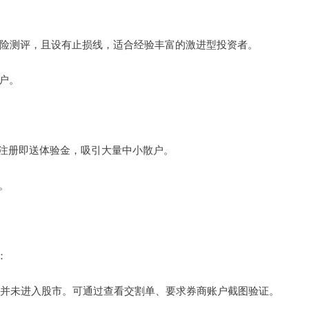
通过风险测评，且设有止损线，适合经验丰富的激进型投资者。
用户。
低息”，注册即送体验金，吸引大量中小散户。
。
：
户资金并未进入股市。可通过查看交割单、要求券商账户截图验证。