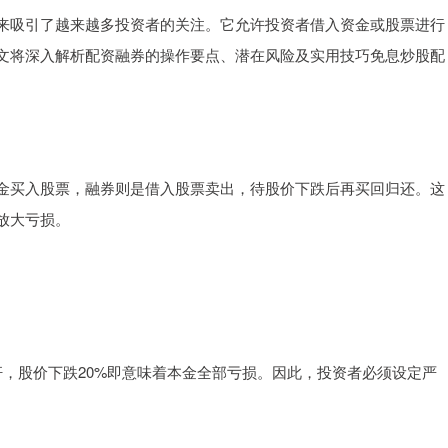
来吸引了越来越多投资者的关注。它允许投资者借入资金或股票进行
文将深入解析配资融券的操作要点、潜在风险及实用技巧免息炒股配
金买入股票，融券则是借入股票卖出，待股价下跌后再买回归还。这
放大亏损。
，股价下跌20%即意味着本金全部亏损。因此，投资者必须设定严