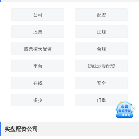
公司
配资
股票
正规
股票按天配资
合规
平台
短线炒股配资
在线
安全
多少
门槛
实盘配资公司