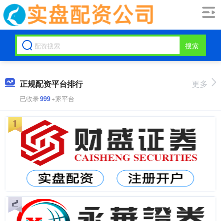
搜索
正规配资平台排行
更多
已收录
999
+家平台