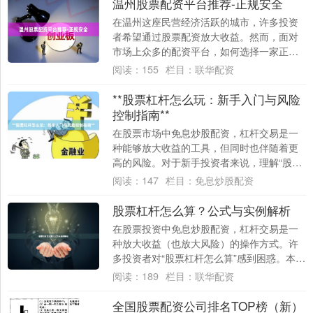
温州股票配资平台推荐-正规安全
在温州这座民营经济活跃的城市，许多投资
者希望通过股票配资放大收益。然而，面对
市场上众多的配资平台，如何选择一家正规
安全的平台成为关键。本文将为您推荐温州
阅读：
155
栏目：
联华配资
地区值得....
**股票杠杆怎么玩：新手入门与风险
控制指南**
在股票市场中免息炒股配资，杠杆交易是一
种能够放大收益的工具，但同时也伴随着更
高的风险。对于新手投资者来说，理解“股票
杠杆怎么玩”以及如何有效控制风险，是进入
阅读：
147
栏目：
免息炒股配资
这一....
股票杠杆怎么算？公式与实例解析
在股票投资中免息炒股配资，杠杆交易是一
种放大收益（也放大风险）的操作方式。许
多投资者对“股票杠杆怎么算”感到困惑。本文
将用简洁的公式和具体实例，帮你彻底搞懂
阅读：
189
栏目：
联华配资
杠杆....
全国股票配资公司排名TOP榜（新）