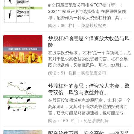
# 全国股票配资公司排名TOP榜（新）：
2024年权威评测与选择指南 在股票投资领
域，配资作为一种放大资金杠杆的工具，近
年来受到越来越多投资者的关注。然而，面
阅读：
66
栏目：
免息炒股配资
对....
炒股杠杆啥意思？借资放大收益与风
险
在股票投资领域，“杠杆”是一个高频词汇，尤
其对于追求高收益的投资者而言，杠杆交易
既充满诱惑，又暗藏风险。那么，炒股杠杆
到底是什么意思？简单来说免息炒股配资，
阅读：
51
栏目：
实盘配资公司
就是....
炒股杠杆的意思：借资放大本金，盈
亏双倍，风险与收益并存。
在股票投资领域免息炒股配资，“杠杆”是一个
高频词汇，尤其对于追求高收益的投资者而
言，它既可能是财富加速器，也可能是亏损
放大器。那么，炒股杠杆的意思究竟是什
阅读：
160
栏目：
免息炒股配资
么？简....
配资软件下载｜安全高效，一键安装