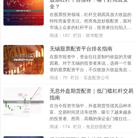
全？
在股票投资领域，杠杆交易因其放大收益的
特性而备受关注。然而免息炒股配资，面对
市场上众多的杠杆平台，投资者往往陷入选
择困境：哪个平台好用且安全？本文将为您
阅读：
157
栏目：
联华配资
梳理核心....
无锡股票配资平台排名指南
在股市投资中，资金往往是制约收益的关键
因素。对于无锡的投资者来说，选择一个靠
谱的股票配资平台，不仅能放大收益免息炒
股配资，更能规避不必要的风险。然而，面
阅读：
70
栏目：
实盘配资公司
对市场上....
无息外盘期货配资｜低门槛杠杆交易
指南
在当今投资市场中，外盘期货凭借其品种丰
富、交易时间灵活等优势，吸引了越来越多
的投资者。然而，高额的保证金门槛往往让
许多中小投资者望而却步。无息外盘期货配
阅读：
174
栏目：
免息炒股配资
资的出现....