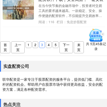
在当今快节奏的金融市场中，投资者对交易
工具的要求越来越高。一款稳定、安全、操
作便捷的配资软件，不仅能提升交易效率，
还能帮助用户更好地把握市场机会。本文将
阅读：
116
栏目：
免息炒股配资
为您详细....
共
5
页
45
条记
首
上一
1
2
3
4
5
下一
末
录
页
页
页
页
实盘配资公司
联华配资是一家专注于股票配资的服务平台，提供低门槛、高杠
杆的配资机会。帮助用户在股票市场中获得更高收益，安全的配
资方案，满足各种配资需求。
热点关注