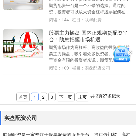
期货配资平台是一个不错的选择。通过配
资，投资者可以放大资金杠杆股票配债在股
票里怎么查，提高投资收益率。 炒股配资给
阅读：
144
栏目：
联华配资
投资者带....
股票主力操盘 国内正规期货配资平
台：助您把握市场机遇
期货市场作为高杠杆、高收益的投资领域股
票主力操盘，吸引着众多投资者。然而，对
于资金有限的投资者来说，期货配资平台无
疑是把握市场机遇的利器。 * **配资基础：
阅读：
109
栏目：
实盘配资公司
*....
共
3
页
27
条记录
首页
1
2
3
下一页
末页
实盘配资公司
联华配资是一家专注于股票配资的服务平台，提供低门槛、高杠