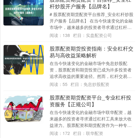
杆炒股开户服务【品牌名】
# 股票配资期货配资平台推荐_安全杠杆炒股
开户服务【品牌名】 在当今快速变化的金融
市场中，越来越多的投资者寻求通过杠杆工
具来放大收益。股票配资和期货配资作为一
阅读：
138
栏目：
实盘配资公司
种....
股票配资期货投资指南：安全杠杆交
易与高收益策略解析
在当今快速变化的金融市场中免息炒股配
资，股票配资和期货投资已成为许多投资者
追求高收益的重要途径。然而，杠杆交易如
同一把双刃剑，既能放大收益，也可能加剧
阅读：
55
栏目：
免息炒股配资
风险。本文....
股票配资期货配资平台_专业杠杆投
资服务【正规公司】
在当今快速变化的金融市场中联华配资，越
来越多的投资者寻求通过杠杆工具来放大收
益潜力。股票配资和期货配资作为一种专业
的杠杆投资服务，正逐渐成为成熟投资者资
阅读：
172
栏目：
联华配资