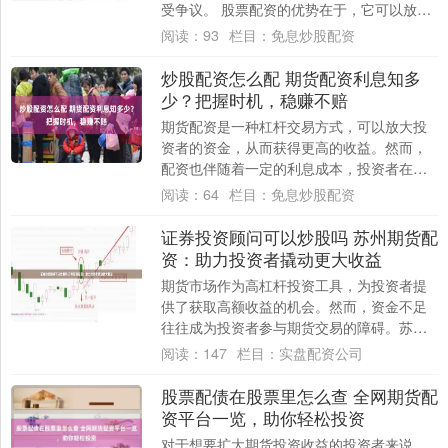
受争议。 股票配资的优势在于，它可以放大
投资者的收益。例如，投资者投入10万元，
阅读：
93
栏目：
免息炒股配资
配资....
炒股配资怎么配 期货配资利息知多
少？把握时机，稳赚不赔
期货配资是一种杠杆交易方式，可以放大投
资者的资金，从而获得更高的收益。然而，
配资也伴随着一定的利息成本，投资者在进
行配资交易时，需要充分了解配资利息的计
阅读：
64
栏目：
免息炒股配资
算方式和....
证券投资顾问可以炒股吗 苏州期货配
资：助力投资者撬动更大收益
期货市场作为高杠杆投资工具，为投资者提
供了获取高额收益的机会。然而，资金不足
往往成为投资者参与期货交易的障碍。苏州
期货配资应运而生，为投资者提供资金杠
阅读：
147
栏目：
实盘配资公司
杆，助力其....
股票配债在股票里怎么查 全网期货配
资平台一览，助你轻松投资
对于想要扩大期货投资收益的投资者来说，