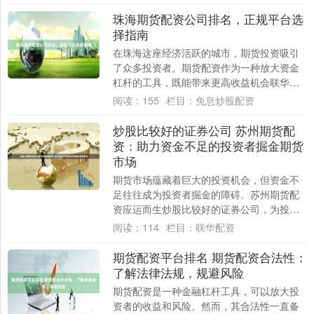
产配置中....
珠海期货配资公司排名，正规平台选
择指南
在珠海这座经济活跃的城市，期货投资吸引
了众多投资者。期货配资作为一种放大资金
杠杆的工具，既能带来更高收益机会联华配
资，也伴随着相应风险。选择一家正规可靠
阅读：
155
栏目：
免息炒股配资
的期货配....
炒股比较好的证券公司 苏州期货配
资：助力资金不足的投资者掘金期货
市场
期货市场蕴藏着巨大的投资机会，但资金不
足往往成为投资者掘金的障碍。苏州期货配
资应运而生炒股比较好的证券公司，为投资
者提供杠杆资金，助力其放大收益。 期货配
阅读：
114
栏目：
联华配资
资是一....
期货配资平台排名 期货配资合法性：
了解法律法规，规避风险
期货配资是一种金融杠杆工具，可以放大投
资者的收益和风险。然而，其合法性一直备