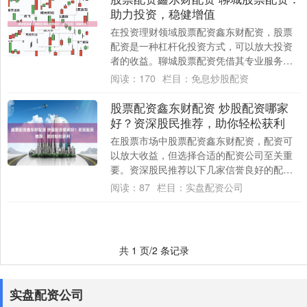
助力投资，稳健增值
在投资理财领域股票配资鑫东财配资，股票
配资是一种杠杆化投资方式，可以放大投资
者的收益。聊城股票配资凭借其专业服务和
稳健风控，为投资者提供可靠的增值渠道。 *
阅读：
170
栏目：
免息炒股配资
*....
股票配资鑫东财配资 炒股配资哪家
好？资深股民推荐，助你轻松获利
在股票市场中股票配资鑫东财配资，配资可
以放大收益，但选择合适的配资公司至关重
要。资深股民推荐以下几家信誉良好的配资
公司： * **安全保障：**正规网站拥有完善....
阅读：
87
栏目：
实盘配资公司
共 1 页/2 条记录
实盘配资公司