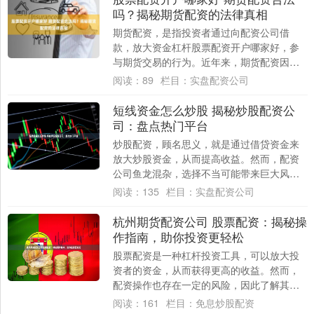
吗？揭秘期货配资的法律真相
期货配资，是指投资者通过向配资公司借
款，放大资金杠杆股票配资开户哪家好，参
与期货交易的行为。近年来，期货配资因其
高收益而受到关注，但其合法性也引发争
阅读：
89
栏目：
实盘配资公司
议。 * *....
短线资金怎么炒股 揭秘炒股配资公
司：盘点热门平台
炒股配资，顾名思义，就是通过借贷资金来
放大炒股资金，从而提高收益。然而，配资
公司鱼龙混杂，选择不当可能带来巨大风
险。 * **放大收益：**杠杆效应可以显著放
阅读：
135
栏目：
实盘配资公司
大....
杭州期货配资公司 股票配资：揭秘操
作指南，助你投资更轻松
股票配资是一种杠杆投资工具，可以放大投
资者的资金，从而获得更高的收益。然而，
配资操作也存在一定的风险，因此了解其操
作指南至关重要。 * **了解原理：**配资公....
阅读：
161
栏目：
免息炒股配资